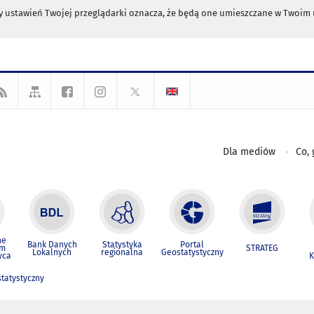
any ustawień Twojej przeglądarki oznacza, że będą one umieszczane w Twoi
Dla mediów
Co, 
ne
Bank Danych
Statystyka
Portal
um
STRATEG
Lokalnych
regionalna
Geostatystyczny
wca
K
statystyczny