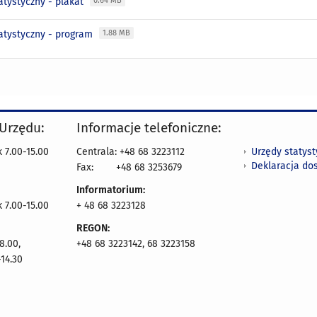
atystyczny - plakat
0.64 MB
tatystyczny - program
1.88 MB
 Urzędu:
Informacje telefoniczne:
Urzędy statys
 7.00-15.00
Centrala: +48 68 3223112
Deklaracja do
Fax:
+48 68 3253679
Informatorium:
k 7.00-15.00
+ 48 68 3223128
REGON:
8.00,
+48 68 3223142, 68 3223158
14.30