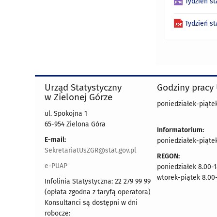
Tydzień st
Tydzień s
Urząd Statystyczny
Godziny pracy
w Zielonej Górze
poniedziałek-piątek
ul. Spokojna 1
65-954 Zielona Góra
Informatorium:
E-mail:
poniedziałek-piąte
SekretariatUsZGR@stat.gov.pl
REGON:
e-PUAP
poniedziałek 8.00-1
wtorek-piątek 8.00-
Infolinia Statystyczna: 22 279 99 99
(opłata zgodna z taryfą operatora)
Konsultanci są dostępni w dni
robocze: