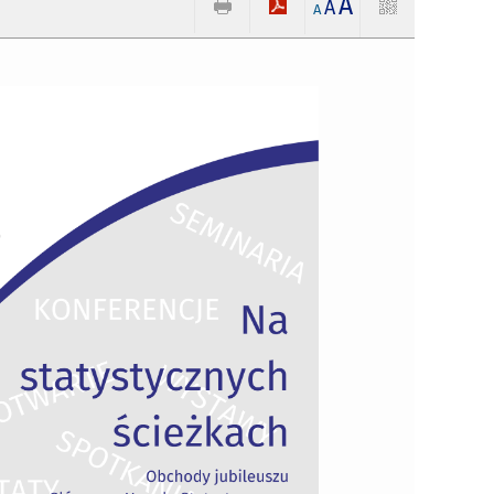
A
A
A