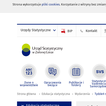
Strona wykorzystuje
pliki cookies
. Korzystanie z witryny bez zmi
Urzędy Statystyczne
Kontakt
BIP
Statystycz
Dane o
Opracowania
Publikacje i
Vademec
województwie
bieżące
foldery
Samorządo
Strona główna
Edukacja statystyczna
Wydarzenia
Tydzień 
Edukacja statystyczna