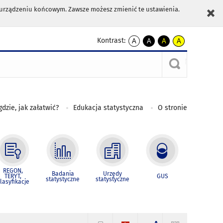
m urządzeniu końcowym. Zawsze możesz zmienić te ustawienia.
Kontrast:
A
A
A
A
kontrast
kontrast
kontrast
kontrast
domyślny
biały
żółty
czarny
tekst
tekst
tekst
na
na
na
czarnym
czarnym
żółtym
gdzie, jak załatwić?
Edukacja statystyczna
O stronie
REGON,
Badania
Urzędy
TERYT,
GUS
statystyczne
statystyczne
lasyfikacje