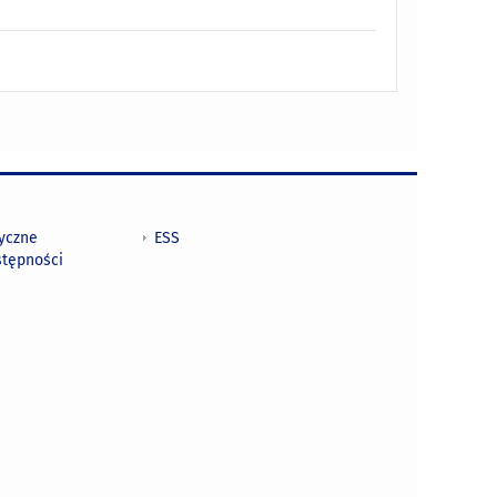
tyczne
ESS
stępności