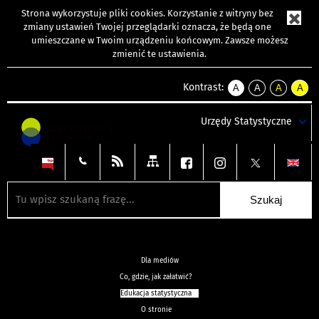
Strona wykorzystuje
pliki cookies
. Korzystanie z witryny bez
zmiany ustawień Twojej przeglądarki oznacza, że będą one
umieszczane w Twoim urządzeniu końcowym. Zawsze możesz
zmienić te ustawienia.
Kontrast:
A
A
A
A
kontrast
kontrast
kontrast
kontra
domyślny
biały
żółty
czarny
Urzędy Statystyczne
tekst
tekst
tekst
na
na
na
czarnym
czarnym
żółtym
Dla mediów
Co, gdzie, jak załatwić?
Edukacja statystyczna
O stronie