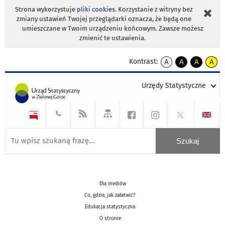
Strona wykorzystuje
pliki cookies
. Korzystanie z witryny bez
zmiany ustawień Twojej przeglądarki oznacza, że będą one
umieszczane w Twoim urządzeniu końcowym. Zawsze możesz
zmienić te ustawienia.
Kontrast:
A
A
A
A
kontrast
kontrast
kontrast
kontra
domyślny
biały
żółty
czarny
Urzędy Statystyczne
tekst
tekst
tekst
na
na
na
czarnym
czarnym
żółtym
Dla mediów
Co, gdzie, jak załatwić?
Edukacja statystyczna
O stronie