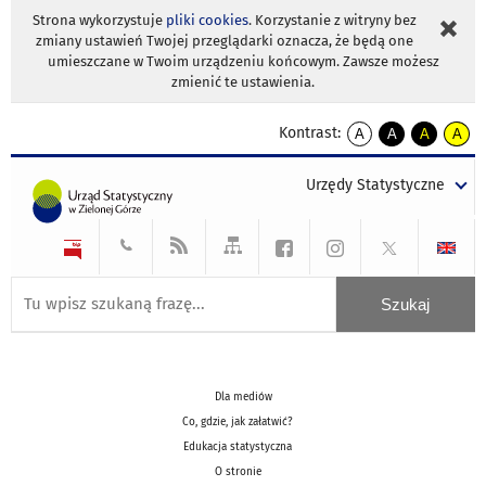
Strona wykorzystuje
pliki cookies
. Korzystanie z witryny bez
zmiany ustawień Twojej przeglądarki oznacza, że będą one
umieszczane w Twoim urządzeniu końcowym. Zawsze możesz
zmienić te ustawienia.
Kontrast:
A
A
A
A
kontrast
kontrast
kontrast
kontra
domyślny
biały
żółty
czarny
Urzędy Statystyczne
tekst
tekst
tekst
na
na
na
czarnym
czarnym
żółtym
Dla mediów
Co, gdzie, jak załatwić?
Edukacja statystyczna
O stronie