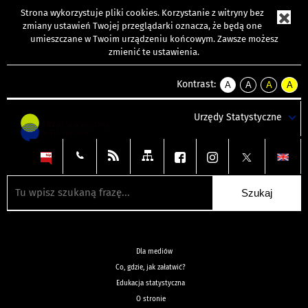
Strona wykorzystuje
pliki cookies
. Korzystanie z witryny bez
zmiany ustawień Twojej przeglądarki oznacza, że będą one
umieszczane w Twoim urządzeniu końcowym. Zawsze możesz
zmienić te ustawienia.
Kontrast:
A
A
A
A
kontrast
kontrast
kontrast
kontra
domyślny
biały
żółty
czarny
Urzędy Statystyczne
tekst
tekst
tekst
na
na
na
czarnym
czarnym
żółtym
Dla mediów
Co, gdzie, jak załatwić?
Edukacja statystyczna
O stronie