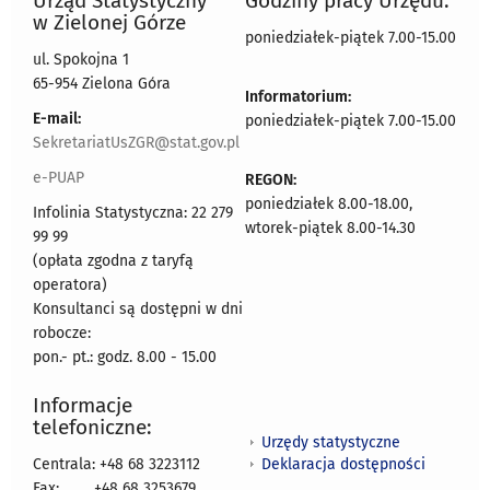
Urząd Statystyczny
Godziny pracy Urzędu:
w Zielonej Górze
poniedziałek-piątek 7.00-15.00
ul. Spokojna 1
65-954 Zielona Góra
Informatorium:
E-mail:
poniedziałek-piątek 7.00-15.00
SekretariatUsZGR@stat.gov.pl
e-PUAP
REGON:
poniedziałek 8.00-18.00,
Infolinia Statystyczna: 22 279
wtorek-piątek 8.00-14.30
99 99
(opłata zgodna z taryfą
operatora)
Konsultanci są dostępni w dni
robocze:
pon.- pt.: godz. 8.00 - 15.00
Informacje
telefoniczne:
Urzędy statystyczne
Deklaracja dostępności
Centrala: +48 68 3223112
Fax:
+48 68 3253679