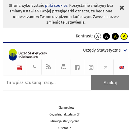
Strona wykorzystuje
pliki cookies
. Korzystanie z witryny bez
zmiany ustawień Twojej przeglądarki oznacza, że będą one
umieszczane w Twoim urządzeniu końcowym. Zawsze możesz
zmienić te ustawienia.
Kontrast:
A
A
A
A
kontrast
kontrast
kontrast
kontra
domyślny
biały
żółty
czarny
Urzędy Statystyczne
tekst
tekst
tekst
na
na
na
czarnym
czarnym
żółtym
Dla mediów
Co, gdzie, jak załatwić?
Edukacja statystyczna
O stronie