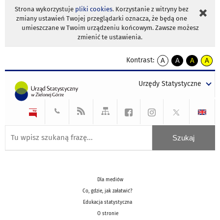
Strona wykorzystuje
pliki cookies
. Korzystanie z witryny bez
zmiany ustawień Twojej przeglądarki oznacza, że będą one
umieszczane w Twoim urządzeniu końcowym. Zawsze możesz
zmienić te ustawienia.
Kontrast:
A
A
A
A
kontrast
kontrast
kontrast
kontra
domyślny
biały
żółty
czarny
Urzędy Statystyczne
tekst
tekst
tekst
na
na
na
czarnym
czarnym
żółtym
Dla mediów
Co, gdzie, jak załatwić?
Edukacja statystyczna
O stronie