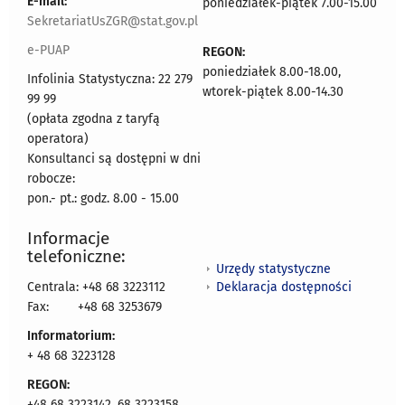
E-mail:
poniedziałek-piątek 7.00-15.00
SekretariatUsZGR@stat.gov.pl
e-PUAP
REGON:
poniedziałek 8.00-18.00,
Infolinia Statystyczna: 22 279
wtorek-piątek 8.00-14.30
99 99
(opłata zgodna z taryfą
operatora)
Konsultanci są dostępni w dni
robocze:
pon.- pt.: godz. 8.00 - 15.00
Informacje
telefoniczne:
Urzędy statystyczne
Deklaracja dostępności
Centrala: +48 68 3223112
Fax:
+48 68 3253679
Informatorium:
+ 48 68 3223128
REGON:
+48 68 3223142, 68 3223158