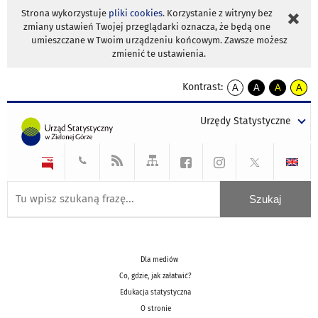
Strona wykorzystuje
pliki cookies
. Korzystanie z witryny bez
zmiany ustawień Twojej przeglądarki oznacza, że będą one
umieszczane w Twoim urządzeniu końcowym. Zawsze możesz
zmienić te ustawienia.
Kontrast:
A
A
A
A
kontrast
kontrast
kontrast
kontra
domyślny
biały
żółty
czarny
Urzędy Statystyczne
tekst
tekst
tekst
na
na
na
czarnym
czarnym
żółtym
Dla mediów
Co, gdzie, jak załatwić?
Edukacja statystyczna
O stronie