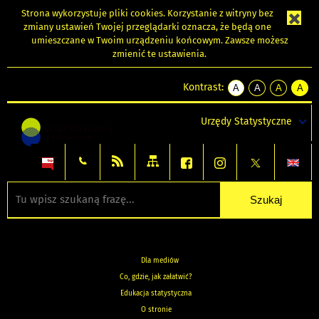
Strona wykorzystuje
pliki cookies
. Korzystanie z witryny bez
zmiany ustawień Twojej przeglądarki oznacza, że będą one
umieszczane w Twoim urządzeniu końcowym. Zawsze możesz
zmienić te ustawienia.
Kontrast:
A
A
A
A
kontrast
kontrast
kontrast
kontra
domyślny
biały
żółty
czarny
Urzędy Statystyczne
tekst
tekst
tekst
na
na
na
czarnym
czarnym
żółtym
Dla mediów
Co, gdzie, jak załatwić?
Edukacja statystyczna
O stronie