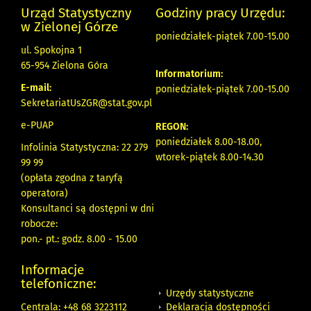
Urząd Statystyczny
Godziny pracy Urzędu:
w Zielonej Górze
poniedziałek-piątek 7.00-15.00
ul. Spokojna 1
65-954 Zielona Góra
Informatorium:
E-mail:
poniedziałek-piątek 7.00-15.00
SekretariatUsZGR@stat.gov.pl
e-PUAP
REGON:
poniedziałek 8.00-18.00,
Infolinia Statystyczna: 22 279
wtorek-piątek 8.00-14.30
99 99
(opłata zgodna z taryfą
operatora)
Konsultanci są dostępni w dni
robocze:
pon.- pt.: godz. 8.00 - 15.00
Informacje
telefoniczne:
Urzędy statystyczne
Deklaracja dostępności
Centrala: +48 68 3223112