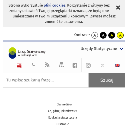
Strona wykorzystuje
pliki cookies
. Korzystanie z witryny bez
zmiany ustawień Twojej przeglądarki oznacza, że będą one
umieszczane w Twoim urządzeniu końcowym. Zawsze możesz
zmienić te ustawienia.
Kontrast:
A
A
A
A
kontrast
kontrast
kontrast
kontra
domyślny
biały
żółty
czarny
Urzędy Statystyczne
tekst
tekst
tekst
na
na
na
czarnym
czarnym
żółtym
Dla mediów
Co, gdzie, jak załatwić?
Edukacja statystyczna
O stronie