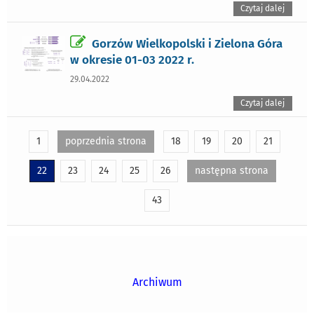
Czytaj dalej
Gorzów Wielkopolski i Zielona Góra
w okresie 01-03 2022 r.
29.04.2022
Czytaj dalej
1
poprzednia strona
18
19
20
21
22
23
24
25
26
następna strona
43
Archiwum