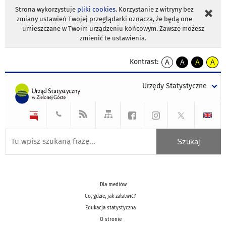
Strona wykorzystuje
pliki cookies
. Korzystanie z witryny bez
zmiany ustawień Twojej przeglądarki oznacza, że będą one
umieszczane w Twoim urządzeniu końcowym. Zawsze możesz
zmienić te ustawienia.
Kontrast:
A
A
A
A
kontrast
kontrast
kontrast
kontra
domyślny
biały
żółty
czarny
Urzędy Statystyczne
tekst
tekst
tekst
na
na
na
czarnym
czarnym
żółtym
Dla mediów
Co, gdzie, jak załatwić?
Edukacja statystyczna
O stronie