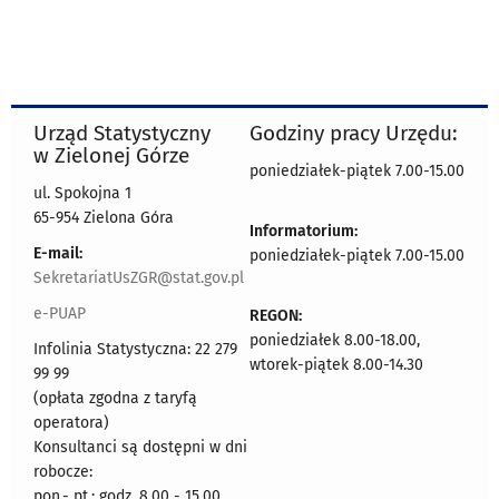
Urząd Statystyczny
Godziny pracy Urzędu:
w Zielonej Górze
poniedziałek-piątek 7.00-15.00
ul. Spokojna 1
65-954 Zielona Góra
Informatorium:
E-mail:
poniedziałek-piątek 7.00-15.00
SekretariatUsZGR@stat.gov.pl
e-PUAP
REGON:
poniedziałek 8.00-18.00,
Infolinia Statystyczna: 22 279
wtorek-piątek 8.00-14.30
99 99
(opłata zgodna z taryfą
operatora)
Konsultanci są dostępni w dni
robocze:
pon.- pt.: godz. 8.00 - 15.00