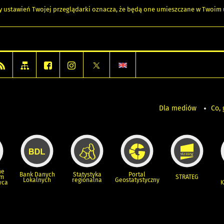
any ustawień Twojej przeglądarki oznacza, że będą one umieszczane w Twoi
Dla mediów
Co, 
ne
Bank Danych
Statystyka
Portal
um
STRATEG
Lokalnych
regionalna
Geostatystyczny
wca
K