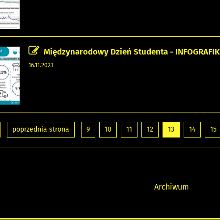
Międzynarodowy Dzień Studenta - INFOGRAFI
16.11.2023
poprzednia strona
9
10
11
12
13
14
15
Archiwum