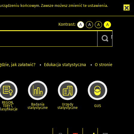
m urządzeniu końcowym. Zawsze możesz zmienić te ustawienia.
Kontrast:
A
A
A
A
kontrast
kontrast
kontrast
kontrast
domyślny
biały
żółty
czarny
tekst
tekst
tekst
na
na
na
czarnym
czarnym
żółtym
gdzie, jak załatwić?
Edukacja statystyczna
O stronie
REGON,
Badania
Urzędy
TERYT,
GUS
statystyczne
statystyczne
lasyfikacje