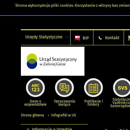
Strona wykorzystuje
pliki cookies
. Korzystanie z witryny bez zmi
Urzędy Statystyczne
Kontakt
BIP
Statystycz
Dane o
Opracowania
Publikacje i
Vademec
województwie
bieżące
foldery
Samorządo
Strona główna
Infografiki w US
Informacje o Urzędzie