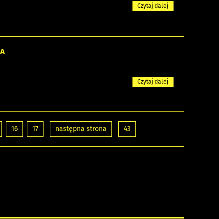
Czytaj dalej
KA
Czytaj dalej
16
17
następna strona
43