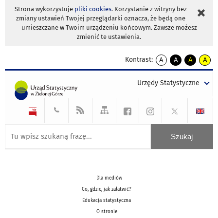
Strona wykorzystuje
pliki cookies
. Korzystanie z witryny bez
zmiany ustawień Twojej przeglądarki oznacza, że będą one
umieszczane w Twoim urządzeniu końcowym. Zawsze możesz
zmienić te ustawienia.
Kontrast:
A
A
A
A
kontrast
kontrast
kontrast
kontra
domyślny
biały
żółty
czarny
Urzędy Statystyczne
tekst
tekst
tekst
na
na
na
czarnym
czarnym
żółtym
Dla mediów
Co, gdzie, jak załatwić?
Edukacja statystyczna
O stronie