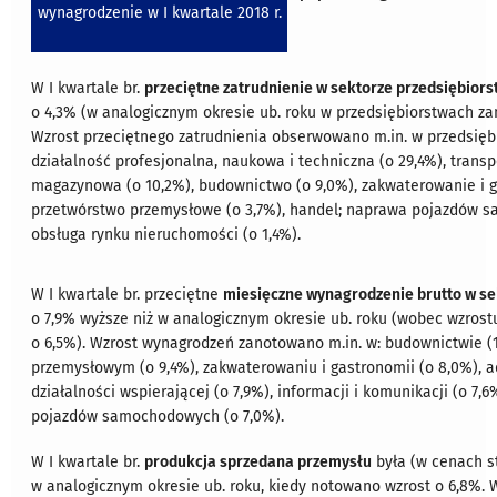
wynagrodzenie w I kwartale 2018 r.
W I kwartale br.
przeciętne zatrudnienie w sektorze przedsiębiors
o 4,3% (w analogicznym okresie ub. roku w przedsiębiorstwach za
Wzrost przeciętnego zatrudnienia obserwowano m.in. w przedsiębi
działalność profesjonalna, naukowa i techniczna (o 29,4%), transp
magazynowa (o 10,2%), budownictwo (o 9,0%), zakwaterowanie i g
przetwórstwo przemysłowe (o 3,7%), handel; naprawa pojazdów s
obsługa rynku nieruchomości (o 1,4%).
W I kwartale br. przeciętne
miesięczne wynagrodzenie brutto w se
o 7,9% wyższe niż w analogicznym okresie ub. roku (wobec wzrost
o 6,5%). Wzrost wynagrodzeń zanotowano m.in. w: budownictwie (1
przemysłowym (o 9,4%), zakwaterowaniu i gastronomii (o 8,0%), a
działalności wspierającej (o 7,9%), informacji i komunikacji (o 7,
pojazdów samochodowych (o 7,0%).
W I kwartale br.
produkcja sprzedana przemysłu
była (w cenach st
w analogicznym okresie ub. roku, kiedy notowano wzrost o 6,8%. 