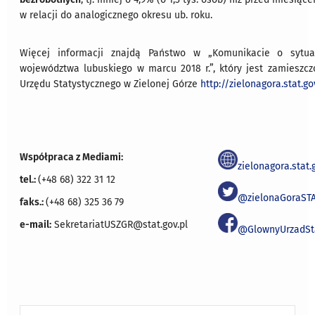
w relacji do analogicznego okresu ub. roku.
Więcej informacji znajdą Państwo w „Komunikacie o sytuac
województwa lubuskiego w marcu 2018 r.”, który jest zamieszcz
Urzędu Statystycznego w Zielonej Górze
http://zielonagora.stat.go
Współpraca z Mediami:
zielonagora.stat.
tel.:
(+48 68) 322 31 12
@zielonaGoraST
faks.:
(+48 68) 325 36 79
e-mail:
SekretariatUSZGR@stat.gov.pl
@GlownyUrzadSt