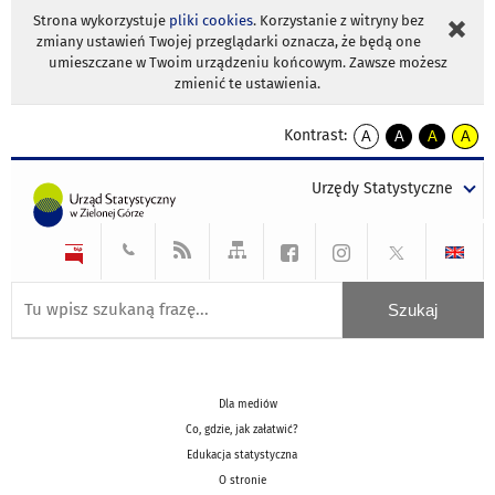
Strona wykorzystuje
pliki cookies
. Korzystanie z witryny bez
zmiany ustawień Twojej przeglądarki oznacza, że będą one
umieszczane w Twoim urządzeniu końcowym. Zawsze możesz
zmienić te ustawienia.
Kontrast:
A
A
A
A
kontrast
kontrast
kontrast
kontra
domyślny
biały
żółty
czarny
Urzędy Statystyczne
tekst
tekst
tekst
na
na
na
czarnym
czarnym
żółtym
Dla mediów
Co, gdzie, jak załatwić?
Edukacja statystyczna
O stronie