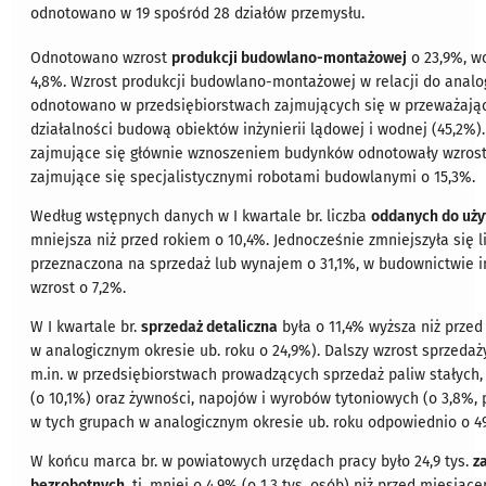
odnotowano w 19 spośród 28 działów przemysłu.
Odnotowano wzrost
produkcji budowlano-montażowej
o 23,9%, w
4,8%. Wzrost produkcji budowlano-montażowej w relacji do analo
odnotowano w przedsiębiorstwach zajmujących się w przeważając
działalności budową obiektów inżynierii lądowej i wodnej (45,2%)
zajmujące się głównie wznoszeniem budynków odnotowały wzrost 
zajmujące się specjalistycznymi robotami budowlanymi o 15,3%.
Według wstępnych danych w I kwartale br. liczba
oddanych do uż
mniejsza niż przed rokiem o 10,4%. Jednocześnie zmniejszyła się 
przeznaczona na sprzedaż lub wynajem o 31,1%, w budownictwie
wzrost o 7,2%.
W I kwartale br.
sprzedaż detaliczna
była o 11,4% wyższa niż prze
w analogicznym okresie ub. roku o 24,9%). Dalszy wzrost sprzeda
m.in. w przedsiębiorstwach prowadzących sprzedaż paliw stałych,
(o 10,1%) oraz żywności, napojów i wyrobów tytoniowych (o 3,8%,
w tych grupach w analogicznym okresie ub. roku odpowiednio o 49
W końcu marca br. w powiatowych urzędach pracy było 24,9 tys.
z
bezrobotnych
, tj. mniej o 4,9% (o 1,3 tys. osób) niż przed miesiące