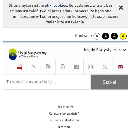
Strona wykorzystuje
pliki cookies
. Korzystanie z witryny bez
zmiany ustawień Twojej przeglądarki oznacza, że będą one
umieszczane w Twoim urządzeniu końcowym. Zawsze możesz
zmienić te ustawienia.
Kontrast:
A
A
A
A
kontrast
kontrast
kontrast
kontra
domyślny
biały
żółty
czarny
Urzędy Statystyczne
tekst
tekst
tekst
na
na
na
czarnym
czarnym
żółtym
Dla mediów
Co, gdzie, jak załatwić?
Edukacja statystyczna
O stronie