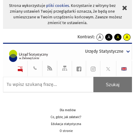
Strona wykorzystuje
pliki cookies
. Korzystanie z witryny bez
zmiany ustawień Twojej przeglądarki oznacza, że będą one
umieszczane w Twoim urządzeniu końcowym. Zawsze możesz
zmienić te ustawienia.
Kontrast:
A
A
A
A
kontrast
kontrast
kontrast
kontra
domyślny
biały
żółty
czarny
Urzędy Statystyczne
tekst
tekst
tekst
na
na
na
czarnym
czarnym
żółtym
Dla mediów
Co, gdzie, jak załatwić?
Edukacja statystyczna
O stronie