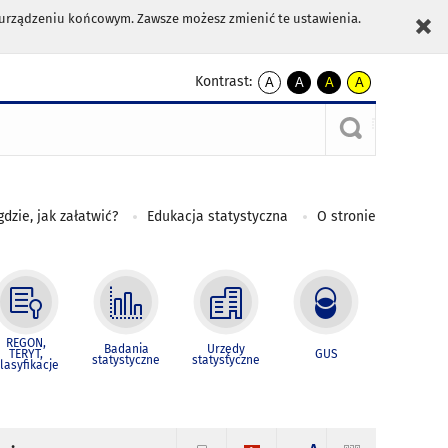
m urządzeniu końcowym. Zawsze możesz zmienić te ustawienia.
Kontrast:
A
A
A
A
kontrast
kontrast
kontrast
kontrast
domyślny
biały
żółty
czarny
tekst
tekst
tekst
na
na
na
czarnym
czarnym
żółtym
gdzie, jak załatwić?
Edukacja statystyczna
O stronie
REGON,
Badania
Urzędy
TERYT,
GUS
statystyczne
statystyczne
lasyfikacje