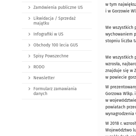
w tym największ
Zamówienia publiczne US
i w Gorzowie Wl
Likwidacja / Sprzedaż
majątku
We wszystkich 
Infografiki w US
wychowaniem pr
stopniu liczba 
Obchody 100 lecia GUS
Spisy Powszechne
We wszystkich 
wzrosła, najbar
RODO
znajduje się w 
w powiecie gor
Newsletter
W prezentowany
Formularz zamawiania
danych
Gorzowa Wlkp. i
w województwie,
powiatach przec
wynagrodzenia w
W 2018 r. wzros
Województwo lu