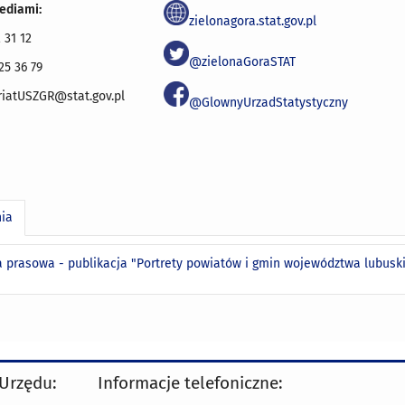
ediami:
zielonagora.stat.gov.pl
 31 12
@zielonaGoraSTAT
25 36 79
iatUSZGR@stat.gov.pl
@GlownyUrzadStatystyczny
nia
a prasowa - publikacja "Portrety powiatów i gmin województwa lubuski
 Urzędu:
Informacje telefoniczne: