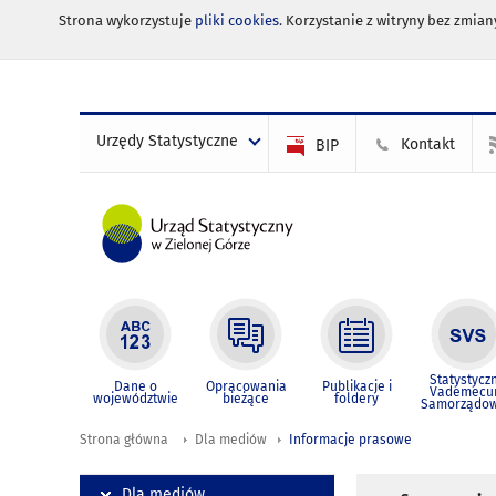
Strona wykorzystuje
pliki cookies
. Korzystanie z witryny bez zmi
Urzędy Statystyczne
Kontakt
BIP
Statystycz
Dane o
Opracowania
Publikacje i
Vademec
województwie
bieżące
foldery
Samorządo
Strona główna
Dla mediów
Informacje prasowe
Dla mediów