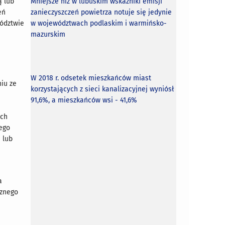
ą lub
Mniejsze niż w lubuskim wskaźniki emisji
eń
zanieczyszczeń powietrza notuje się jedynie
ództwie
w województwach podlaskim i warmińsko-
mazurskim
W 2018 r. odsetek mieszkańców miast
niu ze
korzystających z sieci kanalizacyjnej wyniósł
91,6%, a mieszkańców wsi - 41,6%
ych
ego
 lub
a
cznego