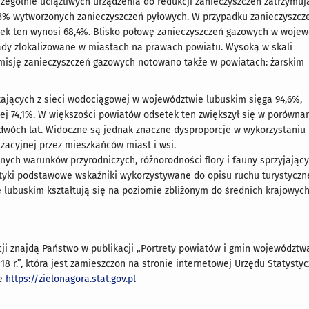
zególnie uciążliwych urządzenia do redukcji zanieczyszczeń zatrzymuj
9,3% wytworzonych zanieczyszczeń pyłowych. W przypadku zanieczyszcz
ek ten wynosi 68,4%. Blisko połowę zanieczyszczeń gazowych w wojew
ady zlokalizowane w miastach na prawach powiatu. Wysoką w skali
isję zanieczyszczeń gazowych notowano także w powiatach: żarskim
tających z sieci wodociągowej w województwie lubuskim sięga 94,6%,
nej 74,1%. W większości powiatów odsetek ten zwiększył się w porówna
dwóch lat. Widoczne są jednak znaczne dysproporcje w wykorzystaniu
lizacyjnej przez mieszkańców miast i wsi.
ych warunków przyrodniczych, różnorodności flory i fauny sprzyjając
styki podstawowe wskaźniki wykorzystywane do opisu ruchu turystyczn
lubuskim kształtują się na poziomie zbliżonym do średnich krajowych
ji znajdą Państwo w publikacji „Portrety powiatów i gmin województw
18 r.”, która jest zamieszczon na stronie internetowej Urzędu Statysty
ze
https://zielonagora.stat.gov.pl