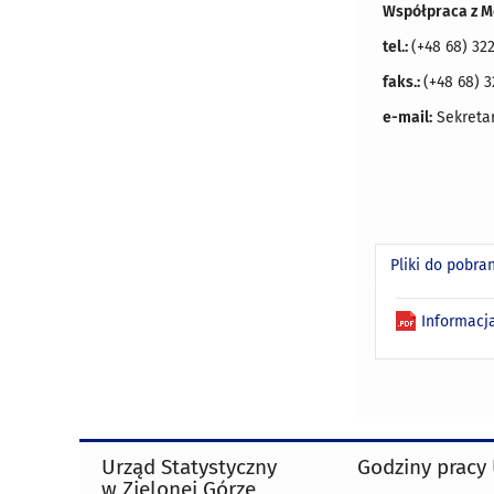
Współpraca z M
tel.:
(+48 68) 322
faks.:
(+48 68) 3
e-mail:
Sekretar
Pliki do pobra
Informacj
Urząd Statystyczny
Godziny pracy
w Zielonej Górze