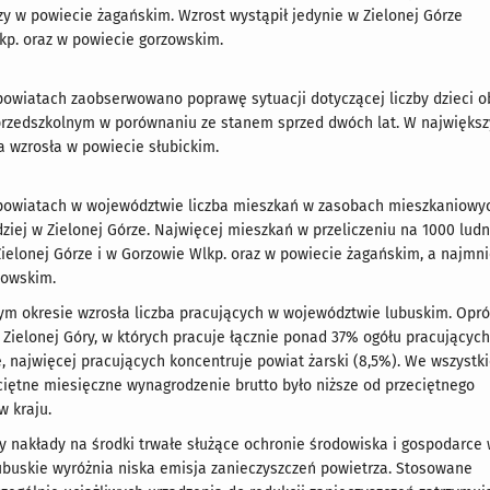
y w powiecie żagańskim. Wzrost wystąpił jedynie w Zielonej Górze
kp. oraz w powiecie gorzowskim.
powiatach zaobserwowano poprawę sytuacji dotyczącej liczby dzieci o
zedszkolnym w porównaniu ze stanem sprzed dwóch lat. W najwięks
ta wzrosła w powiecie słubickim.
powiatach w województwie liczba mieszkań w zasobach mieszkaniowy
dziej w Zielonej Górze. Najwięcej mieszkań w przeliczeniu na 1000 lud
Zielonej Górze i w Gorzowie Wlkp. oraz w powiecie żagańskim, a najmni
zowskim.
m okresie wzrosła liczba pracujących w województwie lubuskim. Opró
 Zielonej Góry, w których pracuje łącznie ponad 37% ogółu pracujących
 najwięcej pracujących koncentruje powiat żarski (8,5%). We wszystk
iętne miesięczne wynagrodzenie brutto było niższe od przeciętnego
 kraju.
ły nakłady na środki trwałe służące ochronie środowiska i gospodarce
buskie wyróżnia niska emisja zanieczyszczeń powietrza. Stosowane