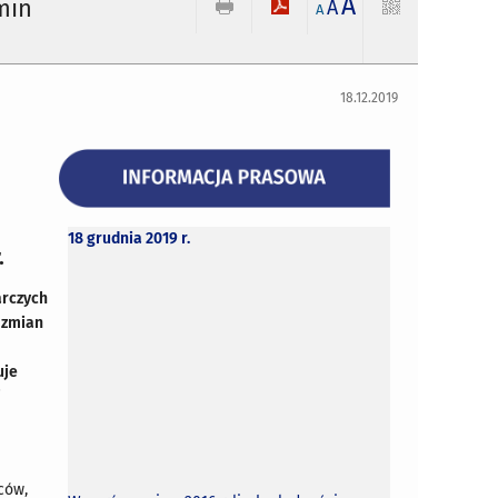
A
min
A
A
18.12.2019
18 grudnia 2019 r.
.
arczych
 zmian
uje
j
ców,