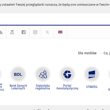
any ustawień Twojej przeglądarki oznacza, że będą one umieszczane w Twoi
Dla mediów
Co, 
ne
Bank Danych
Statystyka
Portal
um
STRATEG
Lokalnych
regionalna
Geostatystyczny
wca
K