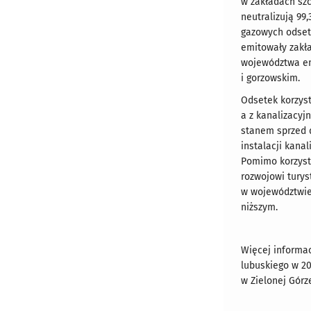
w zakładach szc
neutralizują 9
gazowych odset
emitowały zakł
województwa em
i gorzowskim.
Odsetek korzys
a z kanalizacyj
stanem sprzed 
instalacji kana
Pomimo korzystn
rozwojowi tury
w województwie 
niższym.
Więcej informac
lubuskiego w 20
w Zielonej Gór