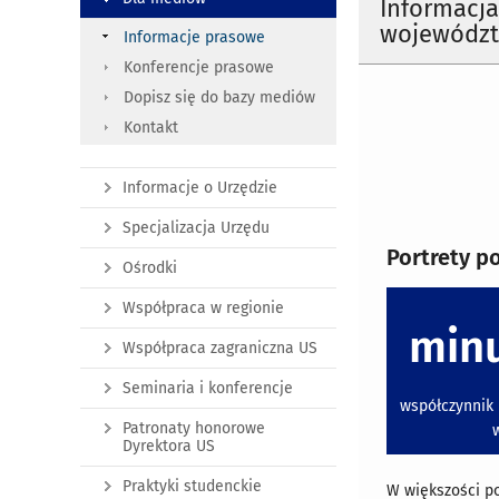
Informacja
województw
Informacje prasowe
Konferencje prasowe
Dopisz się do bazy mediów
Kontakt
Informacje o Urzędzie
Specjalizacja Urzędu
Portrety p
Ośrodki
Współpraca w regionie
min
Współpraca zagraniczna US
Seminaria i konferencje
współczynnik 
Patronaty honorowe
w
Dyrektora US
Praktyki studenckie
W większości p