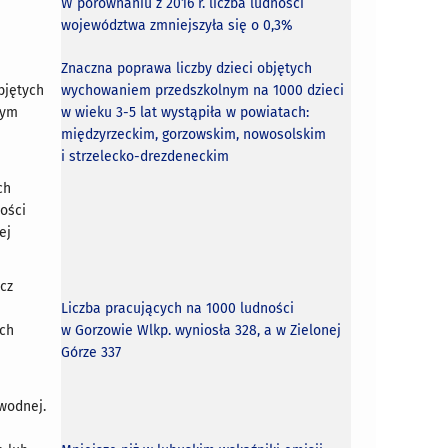
W porównaniu z 2016 r. liczba ludności
województwa zmniejszyła się o 0,3%
Znaczna poprawa liczby dzieci objętych
bjętych
wychowaniem przedszkolnym na 1000 dzieci
zym
w wieku 3-5 lat wystąpiła w powiatach:
międzyrzeckim, gorzowskim, nowosolskim
i strzelecko-drezdeneckim
ch
ności
ej
cz
Liczba pracujących na 1000 ludności
ich
w Gorzowie Wlkp. wyniosła 328, a w Zielonej
Górze 337
 wodnej.