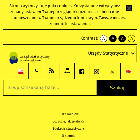
Strona wykorzystuje
pliki cookies
. Korzystanie z witryny bez
zmiany ustawień Twojej przeglądarki oznacza, że będą one
umieszczane w Twoim urządzeniu końcowym. Zawsze możesz
zmienić te ustawienia.
Kontrast:
A
A
A
A
kontrast
kontrast
kontrast
kontra
domyślny
biały
żółty
czarny
Urzędy Statystyczne
tekst
tekst
tekst
na
na
na
czarnym
czarnym
żółtym
Dla mediów
Co, gdzie, jak załatwić?
Edukacja statystyczna
O stronie