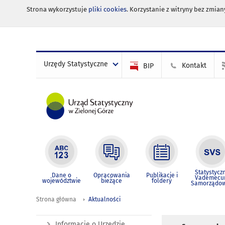
Strona wykorzystuje
pliki cookies
. Korzystanie z witryny bez zmi
Urzędy Statystyczne
Kontakt
BIP
Statystycz
Dane o
Opracowania
Publikacje i
Vademec
województwie
bieżące
foldery
Samorządo
Strona główna
Aktualności
Informacje o Urzędzie