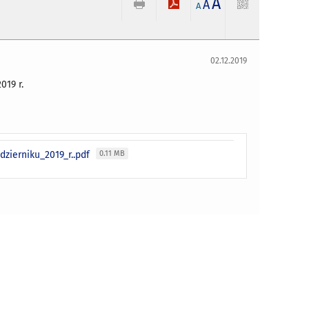
A
A
A
02.12.2019
019 r.
zierniku_2019_r..pdf
0.11 MB