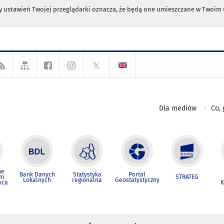
any ustawień Twojej przeglądarki oznacza, że będą one umieszczane w Twoi
Dla mediów
Co, 
ne
Bank Danych
Statystyka
Portal
um
STRATEG
Lokalnych
regionalna
Geostatystyczny
wca
K