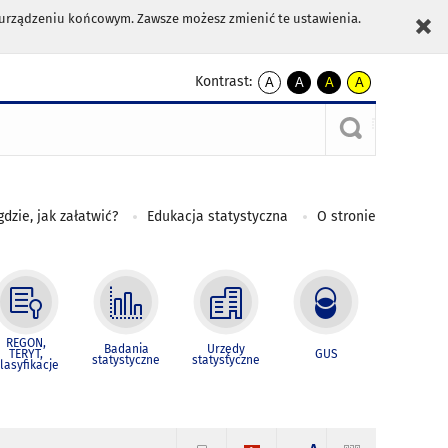
m urządzeniu końcowym. Zawsze możesz zmienić te ustawienia.
Kontrast:
A
A
A
A
kontrast
kontrast
kontrast
kontrast
domyślny
biały
żółty
czarny
tekst
tekst
tekst
na
na
na
czarnym
czarnym
żółtym
gdzie, jak załatwić?
Edukacja statystyczna
O stronie
REGON,
Badania
Urzędy
TERYT,
GUS
statystyczne
statystyczne
lasyfikacje