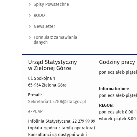
Spisy Powszechne
RODO
Newsletter
Formularz zamawiania
danych
Urząd Statystyczny
Godziny pracy
w Zielonej Górze
poniedziałek-piątek
ul. Spokojna 1
65-954 Zielona Góra
Informatorium:
E-mail:
poniedziałek-piąte
SekretariatUsZGR@stat.gov.pl
REGON:
e-PUAP
poniedziałek 8.00-1
wtorek-piątek 8.00-
Infolinia Statystyczna: 22 279 99 99
(opłata zgodna z taryfą operatora)
Konsultanci są dostępni w dni