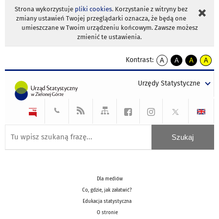
Strona wykorzystuje
pliki cookies
. Korzystanie z witryny bez
zmiany ustawień Twojej przeglądarki oznacza, że będą one
umieszczane w Twoim urządzeniu końcowym. Zawsze możesz
zmienić te ustawienia.
Kontrast:
A
A
A
A
kontrast
kontrast
kontrast
kontra
domyślny
biały
żółty
czarny
Urzędy Statystyczne
tekst
tekst
tekst
na
na
na
czarnym
czarnym
żółtym
Dla mediów
Co, gdzie, jak załatwić?
Edukacja statystyczna
O stronie