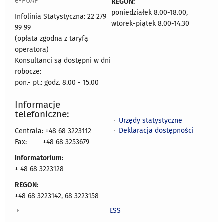
e-PUAP
REGON:
poniedziałek 8.00-18.00,
Infolinia Statystyczna: 22 279
wtorek-piątek 8.00-14.30
99 99
(opłata zgodna z taryfą
operatora)
Konsultanci są dostępni w dni
robocze:
pon.- pt.: godz. 8.00 - 15.00
Informacje
telefoniczne:
Urzędy statystyczne
Deklaracja dostępności
Centrala: +48 68 3223112
Fax:
+48 68 3253679
Informatorium:
+ 48 68 3223128
REGON:
+48 68 3223142, 68 3223158
ESS